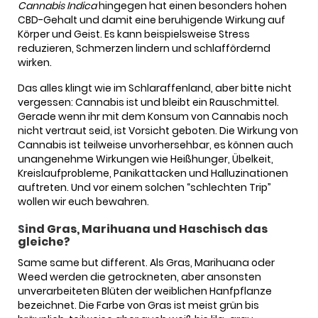
Cannabis Indica
hingegen hat einen besonders hohen
CBD-Gehalt und damit eine beruhigende Wirkung auf
Körper und Geist. Es kann beispielsweise Stress
reduzieren, Schmerzen lindern und schlaffördernd
wirken.
Das alles klingt wie im Schlaraffenland, aber bitte nicht
vergessen: Cannabis ist und bleibt ein Rauschmittel.
Gerade wenn ihr mit dem Konsum von Cannabis noch
nicht vertraut seid, ist Vorsicht geboten. Die Wirkung von
Cannabis ist teilweise unvorhersehbar, es können auch
unangenehme Wirkungen wie Heißhunger, Übelkeit,
Kreislaufprobleme, Panikattacken und Halluzinationen
auftreten. Und vor einem solchen “schlechten Trip”
wollen wir euch bewahren.
S
ind Gras, Marihuana und Haschisch das
gleiche?
Same same but different. Als Gras, Marihuana oder
Weed werden die getrockneten, aber ansonsten
unverarbeiteten Blüten der weiblichen Hanfpflanze
bezeichnet. Die Farbe von Gras ist meist grün bis