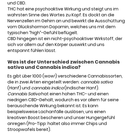
und CBD.
THC hat eine psychoaktive Wirkung und steigt uns im
wahrsten Sinne des Wortes zu Kopf. Es dockt an die
Nervenzellen im Gehirn an und bewirkt die Ausschüttung
vom Glückshormon Dopamin, welches uns mit dem
typischen “high”-Gefühl beflügelt.
CBD hingegen ist ein nicht-psychoaktiver Wirkstoff, der
sich vor allem auf den Körper auswirkt und uns
entspannt fühlen lässt.
Was ist der Unterschied zwischen Cannabis
sativa und Cannabis indica?
Es gibt über 1000 (wow!) verschiedene Cannabissorten,
die in zwei Arten eingeteilt werden:
cannabis sativa
(Hanf) und
cannabis indica
(Indischer Hanf).
Cannabis Sativa
hat einen hohen THC- und einen
niedrigen CBD-Gehalt, wodurch es vor allem für seine
berauschende Wirkung bekannt ist. Es kann
beispielsweise Lachanfälle auslösen, uns einen
kreativen Boost bescheren und unser Hungergefühl
anregen (Pro-Tipp: haltet also immer Chips und
Stroopwafels bereit).