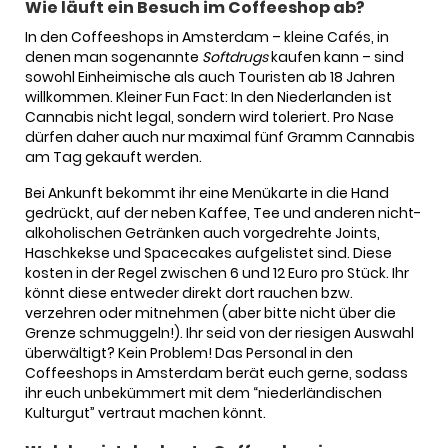
Wie läuft ein Besuch im Coffeeshop ab?
In den Coffeeshops in Amsterdam – kleine Cafés, in
denen man sogenannte
Softdrugs
kaufen kann – sind
sowohl Einheimische als auch Touristen ab 18 Jahren
willkommen. Kleiner Fun Fact: In den Niederlanden ist
Cannabis nicht legal, sondern wird toleriert. Pro Nase
dürfen daher auch nur maximal fünf Gramm Cannabis
am Tag gekauft werden.
Bei Ankunft bekommt ihr eine Menükarte in die Hand
gedrückt, auf der neben Kaffee, Tee und anderen nicht-
alkoholischen Getränken auch vorgedrehte Joints,
Haschkekse und Spacecakes aufgelistet sind. Diese
kosten in der Regel zwischen 6 und 12 Euro pro Stück. Ihr
könnt diese entweder direkt dort rauchen bzw.
verzehren oder mitnehmen (aber bitte nicht über die
Grenze schmuggeln!). Ihr seid von der riesigen Auswahl
überwältigt? Kein Problem! Das Personal in den
Coffeeshops in Amsterdam berät euch gerne, sodass
ihr euch unbekümmert mit dem “niederländischen
Kulturgut” vertraut machen könnt.