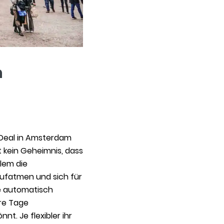
n
en Deal in Amsterdam
st kein Geheimnis, dass
llem die
ufatmen und sich für
se automatisch
ere Tage
t. Je flexibler ihr