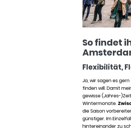
So findet 
Amsterd
Flexibilität, F
Ja, wir sagen es gern 
finden will. Damit mei
gewisse (Jahres-)Zeit
Wintermonate.
Zwis
die Saison vorbereit
günstiger. Im Einzelf
hintereinander zu sch