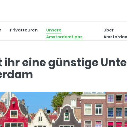
n
Privattouren
Unsere
Über
Amsterdamtipps
Amsterdam
t ihr eine günstige Unt
erdam