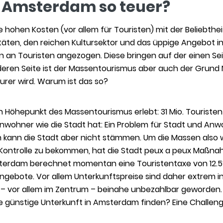
 Amsterdam so teuer?
 hohen Kosten (vor allem für Touristen) mit der Beliebthei
ilitäten, den reichen Kultursektor und das üppige Angebo
n an Touristen angezogen. Diese bringen auf der einen Seit
deren Seite ist der Massentourismus aber auch der Grund Nr
rer wird. Warum ist das so?
n Höhepunkt des Massentourismus erlebt: 31 Mio. Touristen 
 Einwohner wie die Stadt hat: Ein Problem für Stadt und Anw
en kann die Stadt aber nicht stämmen. Um die Massen also
 Kontrolle zu bekommen, hat die Stadt peux a peux Maßna
terdam berechnet momentan eine Touristentaxe von 12.5%
ngebote. Vor allem Unterkunftspreise sind daher extrem i
– vor allem im Zentrum – beinahe unbezahlbar geworden. 
e günstige Unterkunft in Amsterdam finden? Eine Challeng